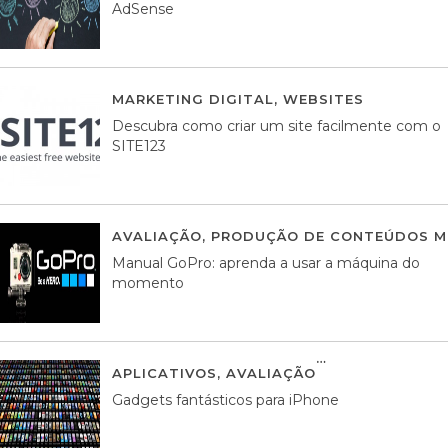
AdSense
MARKETING DIGITAL
,
WEBSITES
05 AGOS
Descubra como criar um site facilmente com o
SITE123
AVALIAÇÃO
,
PRODUÇÃO DE CONTEÚDOS M
Manual GoPro: aprenda a usar a máquina do
momento
APLICATIVOS
,
AVALIAÇÃO
25 MARÇO, 201
Gadgets fantásticos para iPhone