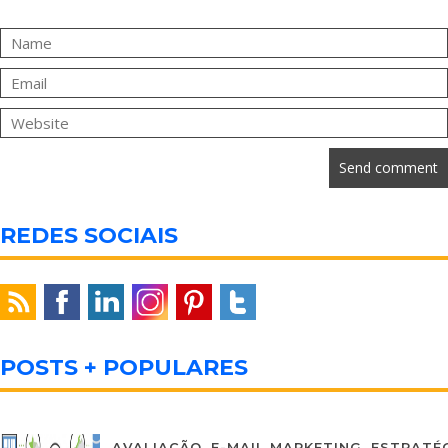
REDES SOCIAIS
POSTS + POPULARES
AVALIAÇÃO
,
E-MAIL MARKETING
,
ESTRATÉG