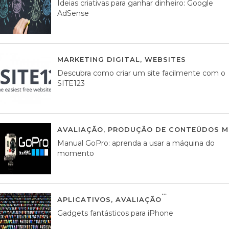
Ideias criativas para ganhar dinheiro: Google
AdSense
MARKETING DIGITAL
,
WEBSITES
05 AGOS
Descubra como criar um site facilmente com o
SITE123
AVALIAÇÃO
,
PRODUÇÃO DE CONTEÚDOS M
Manual GoPro: aprenda a usar a máquina do
momento
APLICATIVOS
,
AVALIAÇÃO
25 MARÇO, 201
Gadgets fantásticos para iPhone