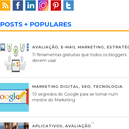
POSTS + POPULARES
AVALIAÇÃO
,
E-MAIL MARKETING
,
ESTRATÉG
11 ferramentas gratuitas que todos os bloggers
devem usar
MARKETING DIGITAL
,
SEO
,
TECNOLOGIA
2
10 segredos do Google para se tornar num
mestre do Marketing
APLICATIVOS
,
AVALIAÇÃO
23 MARÇO, 201