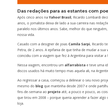
Das redações para as estantes com poe
Após cinco anos na
Yahoo! Brasil
, Ricardo Lombardi dec
anos, o jornalista deixa de lado a sua carreira nas reda
paralelo nos últimos anos. Sabe, melhor do que ninguém
nossa vida.
Casado com a designer de joias
Camila Sarpi
, Ricardo t
Petra, de 2 anos. A epifania de que tinha de mudar a sua
coincidiu com a viagem que fez à Argentina para visitar a 
Nessa viagem, encontrou um
alfarrabista
e teve uma ide
discos usados há muito tempo mas aquela ali, na Argentin
Ao regressar a casa, começou a delinear o seu novo proj
mesmo do
blog
que mantinha desde 2007 e onde partilha
fins-de-semana ao
projeto
até, a pouco e pouco, as coi
que tirou em 2008 – porque queria aprender a fazer algo
loja.