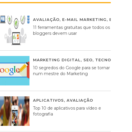
AVALIAÇÃO
,
E-MAIL MARKETING
,
ESTRATÉG
11 ferramentas gratuitas que todos os
bloggers devem usar
MARKETING DIGITAL
,
SEO
,
TECNOLOGIA
2
10 segredos do Google para se tornar
num mestre do Marketing
APLICATIVOS
,
AVALIAÇÃO
23 MARÇO, 201
Top 10 de aplicativos para vídeo e
fotografia