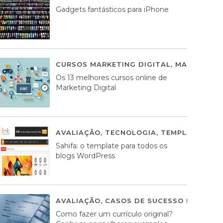
Gadgets fantásticos para iPhone
CURSOS MARKETING DIGITAL
,
MARKETING 
Os 13 melhores cursos online de
Marketing Digital
AVALIAÇÃO
,
TECNOLOGIA
,
TEMPLATES WO
Sahifa: o template para todos os
blogs WordPress
AVALIAÇÃO
,
CASOS DE SUCESSO DE ESTRA
Como fazer um currículo original?