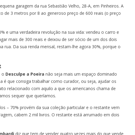
quena garagem da rua Sebastião Velho, 28-A, em Pinheiros. A
o de 3 metros por 8 ao generoso preço de 600 reais (o preço
% e uma verdadeira revolução na sua vida: vendeu o carro e
agar mais de 300 reais e deixou de ser sócio de um dos dois
g na rua. Da sua renda mensal, restam-lhe agora 30%, porque o
t
e o
Desculpe a Poeira
não seja mais um espaço dominado
eia é que consiga trabalhar como curador, ou seja, ajudar os
 muito relacionado com aquilo a que os americanos chama de
bíamos sequer que queríamos.
ulos – 70% provém da sua coleção particular e o restante vem
agem, cabem 2 mil livros. O restante está arrumado em dois
mbardi
diz que tem de vender quatro vezes mais do que vende