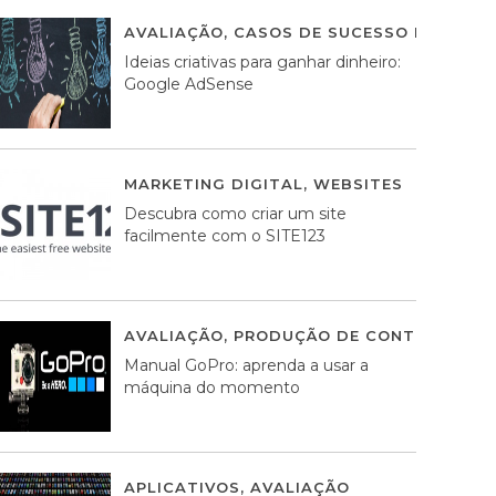
AVALIAÇÃO
,
CASOS DE SUCESSO DE ESTRA
Ideias criativas para ganhar dinheiro:
Google AdSense
MARKETING DIGITAL
,
WEBSITES
05 AGOS
Descubra como criar um site
facilmente com o SITE123
AVALIAÇÃO
,
PRODUÇÃO DE CONTEÚDOS M
Manual GoPro: aprenda a usar a
máquina do momento
APLICATIVOS
,
AVALIAÇÃO
25 MARÇO, 201