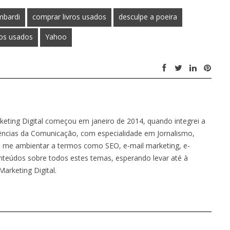
mbardi
comprar livros usados
desculpe a poeira
ros usados
Yahoo
keting Digital começou em janeiro de 2014, quando integrei a
ências da Comunicação, com especialidade em Jornalismo,
 me ambientar a termos como SEO, e-mail marketing, e-
nteúdos sobre todos estes temas, esperando levar até à
arketing Digital.