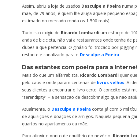
Assim, abriu a loja de usados
Desculpe a Poeira
numa pe
mãe, de 79 anos, é quem lhe aluga aquele pequeno espaç
estimado no mercado ronda os 1 500 reais).
Tudo isto exigiu de
Ricardo Lombardi
um esforço de 100
anda de bicicleta, não vai a restaurantes onde tenha de p
clubes a que pertencia. O ginásio foi trocado por joggin
restante é canalizado para o
Desculpe a Poeira
.
Das estantes com poeira para a Interne
Mais do que um alfarrabista,
Ricardo Lombardi
quer qu
pelo caos e onde param centenas de
livros velhos
. A id
seus clientes a encontrar o livro certo. O conceito está
“serendipity” – a sensação de descobrir algo que não sa
Atualmente, o
Desculpe a Poeira
conta já com 5 mil tít
de aquisições e doações de amigos. Naquela pequena gar
quartos no apartamento da mãe.
Para atingir o ponto de equilíbrio do negócio,
Ricardo Lo