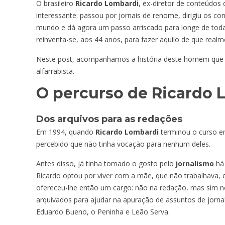
O brasileiro
Ricardo Lombardi
, ex-diretor de conteúdos
interessante: passou por jornais de renome, dirigiu os 
mundo e dá agora um passo arriscado para longe de toda e
reinventa-se, aos 44 anos, para fazer aquilo de que realm
Neste post, acompanhamos a história deste homem que co
alfarrabista.
O percurso de Ricardo 
Dos arquivos para as redações
Em 1994, quando
Ricardo Lombardi
terminou o curso em
percebido que não tinha vocação para nenhum deles.
Antes disso, já tinha tomado o gosto pelo
jornalismo
há 
Ricardo optou por viver com a mãe, que não trabalhava, 
ofereceu-lhe então um cargo: não na redação, mas sim no 
arquivados para ajudar na apuração de assuntos de jorn
Eduardo Bueno, o Peninha e Leão Serva.