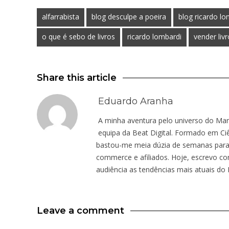
alfarrabista
blog desculpe a poeira
blog ricardo lo
o que é sebo de livros
ricardo lombardi
vender liv
Share this article
Eduardo Aranha
A minha aventura pelo universo do Mar
equipa da Beat Digital. Formado em Ci
bastou-me meia dúzia de semanas para
commerce e afiliados. Hoje, escrevo co
audiência as tendências mais atuais do M
Leave a comment