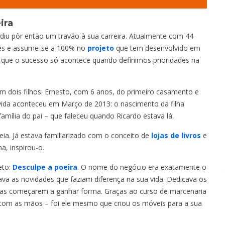
ira
idiu pôr então um travão à sua carreira. Atualmente com 44
ções e assume-se a 100% no
projeto
que tem desenvolvido em
, que o sucesso só acontece quando definimos prioridades na
em dois filhos: Ernesto, com 6 anos, do primeiro casamento e
 vida aconteceu em Março de 2013: o nascimento da filha
família do pai – que faleceu quando Ricardo estava lá.
ia. Já estava familiarizado com o conceito de
lojas de livros
e
a, inspirou-o.
eto:
Desculpe a poeira
. O nome do negócio era exatamente o
va as novidades que faziam diferença na sua vida. Dedicava os
sas começarem a ganhar forma. Graças ao curso de marcenaria
 com as mãos – foi ele mesmo que criou os móveis para a sua