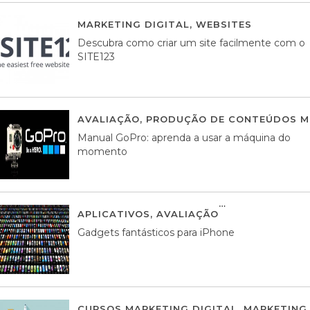
MARKETING DIGITAL
,
WEBSITES
05 AGOS
Descubra como criar um site facilmente com o
SITE123
AVALIAÇÃO
,
PRODUÇÃO DE CONTEÚDOS M
Manual GoPro: aprenda a usar a máquina do
momento
APLICATIVOS
,
AVALIAÇÃO
25 MARÇO, 201
Gadgets fantásticos para iPhone
CURSOS MARKETING DIGITAL
,
MARKETING 