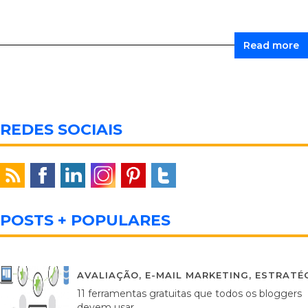
Read more
REDES SOCIAIS
POSTS + POPULARES
AVALIAÇÃO
,
E-MAIL MARKETING
,
ESTRATÉG
11 ferramentas gratuitas que todos os bloggers
devem usar