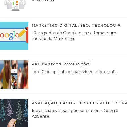
MARKETING DIGITAL
,
SEO
,
TECNOLOGIA
2
10 segredos do Google para se tornar num
mestre do Marketing
APLICATIVOS
,
AVALIAÇÃO
23 MARÇO, 201
Top 10 de aplicativos para vídeo e fotografia
AVALIAÇÃO
,
CASOS DE SUCESSO DE ESTRA
Ideias criativas para ganhar dinheiro: Google
AdSense