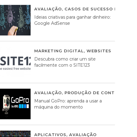
AVALIAÇÃO
,
CASOS DE SUCESSO DE ESTRA
Ideias criativas para ganhar dinheiro:
Google AdSense
MARKETING DIGITAL
,
WEBSITES
05 AGOS
Descubra como criar um site
facilmente com o SITE123
AVALIAÇÃO
,
PRODUÇÃO DE CONTEÚDOS M
Manual GoPro: aprenda a usar a
máquina do momento
APLICATIVOS
,
AVALIAÇÃO
25 MARÇO, 201