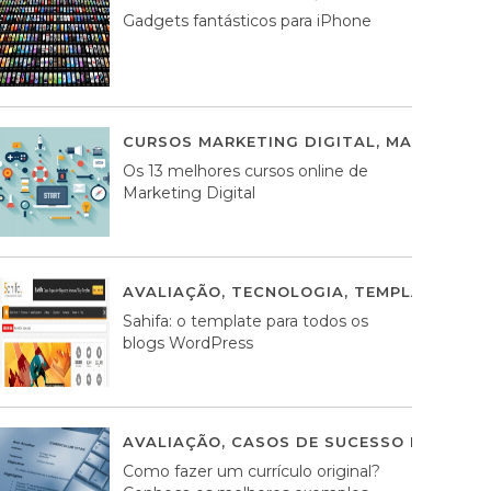
Gadgets fantásticos para iPhone
CURSOS MARKETING DIGITAL
,
MARKETING 
Os 13 melhores cursos online de
Marketing Digital
AVALIAÇÃO
,
TECNOLOGIA
,
TEMPLATES WO
Sahifa: o template para todos os
blogs WordPress
AVALIAÇÃO
,
CASOS DE SUCESSO DE ESTRA
Como fazer um currículo original?