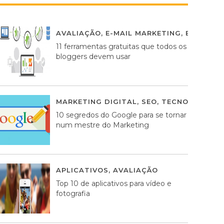
AVALIAÇÃO
,
E-MAIL MARKETING
,
ESTRATÉG
11 ferramentas gratuitas que todos os
bloggers devem usar
MARKETING DIGITAL
,
SEO
,
TECNOLOGIA
2
10 segredos do Google para se tornar
num mestre do Marketing
APLICATIVOS
,
AVALIAÇÃO
23 MARÇO, 201
Top 10 de aplicativos para vídeo e
fotografia