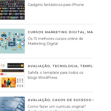
Gadgets fantásticos para iPhone
CURSOS MARKETING DIGITAL
,
MARKETING 
Os 13 melhores cursos online de
Marketing Digital
AVALIAÇÃO
,
TECNOLOGIA
,
TEMPLATES WO
Sahifa: o template para todos os
blogs WordPress
AVALIAÇÃO
,
CASOS DE SUCESSO DE ESTRA
Como fazer um currículo original?