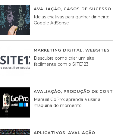
AVALIAÇÃO
,
CASOS DE SUCESSO DE ESTRA
Ideias criativas para ganhar dinheiro:
Google AdSense
MARKETING DIGITAL
,
WEBSITES
05 AGOS
Descubra como criar um site
facilmente com o SITE123
AVALIAÇÃO
,
PRODUÇÃO DE CONTEÚDOS M
Manual GoPro: aprenda a usar a
máquina do momento
APLICATIVOS
,
AVALIAÇÃO
25 MARÇO, 201