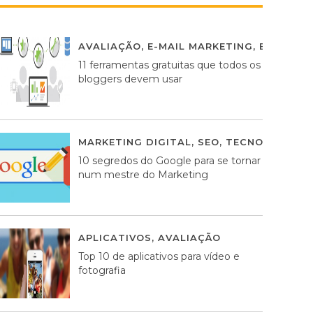
AVALIAÇÃO
,
E-MAIL MARKETING
,
ESTRATÉG
11 ferramentas gratuitas que todos os
bloggers devem usar
MARKETING DIGITAL
,
SEO
,
TECNOLOGIA
2
10 segredos do Google para se tornar
num mestre do Marketing
APLICATIVOS
,
AVALIAÇÃO
23 MARÇO, 201
Top 10 de aplicativos para vídeo e
fotografia