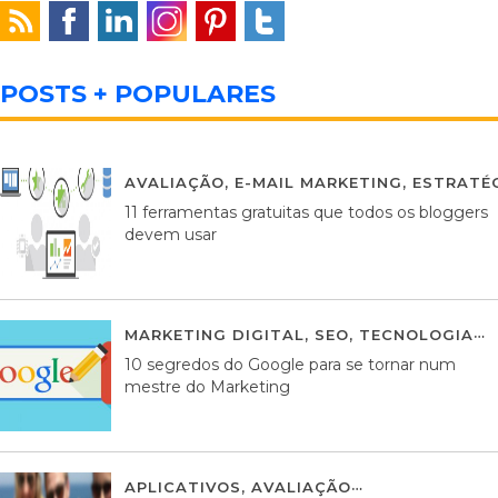
POSTS + POPULARES
AVALIAÇÃO
,
E-MAIL MARKETING
,
ESTRATÉG
11 ferramentas gratuitas que todos os bloggers
devem usar
MARKETING DIGITAL
,
SEO
,
TECNOLOGIA
2
10 segredos do Google para se tornar num
mestre do Marketing
APLICATIVOS
,
AVALIAÇÃO
23 MARÇO, 201