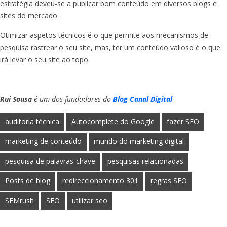
estratégia deveu-se a publicar bom conteúdo em diversos blogs e
sites do mercado.
Otimizar aspetos técnicos é o que permite aos mecanismos de
pesquisa rastrear o seu site, mas, ter um conteúdo valioso é o que
irá levar o seu site ao topo.
Rui Sousa
é um dos fundadores do
Blog Canal Digital
auditoria técnica
Autocomplete do Google
fazer SEO
marketing de conteúdo
mundo do marketing digital
pesquisa de palavras-chave
pesquisas relacionadas
Posts de blog
redireccionamento 301
regras SEO
SEMrush
SEO
utilizar seo