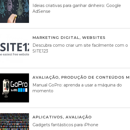
Ideias criativas para ganhar dinheiro: Google
AdSense
MARKETING DIGITAL
,
WEBSITES
05 AGOS
Descubra como criar um site facilmente com o
SITE123
AVALIAÇÃO
,
PRODUÇÃO DE CONTEÚDOS M
Manual GoPro: aprenda a usar a máquina do
momento
APLICATIVOS
,
AVALIAÇÃO
25 MARÇO, 201
Gadgets fantásticos para iPhone