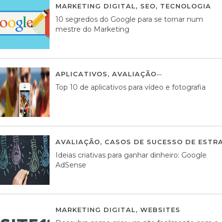
MARKETING DIGITAL
,
SEO
,
TECNOLOGIA
2
10 segredos do Google para se tornar num
mestre do Marketing
APLICATIVOS
,
AVALIAÇÃO
23 MARÇO, 201
Top 10 de aplicativos para vídeo e fotografia
AVALIAÇÃO
,
CASOS DE SUCESSO DE ESTRA
Ideias criativas para ganhar dinheiro: Google
AdSense
MARKETING DIGITAL
,
WEBSITES
05 AGOS