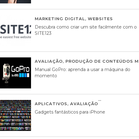
MARKETING DIGITAL
,
WEBSITES
05 AGOS
Descubra como criar um site facilmente com o
SITE123
AVALIAÇÃO
,
PRODUÇÃO DE CONTEÚDOS M
Manual GoPro: aprenda a usar a máquina do
momento
APLICATIVOS
,
AVALIAÇÃO
25 MARÇO, 201
Gadgets fantásticos para iPhone