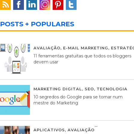
POSTS + POPULARES
AVALIAÇÃO
,
E-MAIL MARKETING
,
ESTRATÉG
11 ferramentas gratuitas que todos os bloggers
devem usar
MARKETING DIGITAL
,
SEO
,
TECNOLOGIA
2
10 segredos do Google para se tornar num
mestre do Marketing
APLICATIVOS
,
AVALIAÇÃO
23 MARÇO, 201