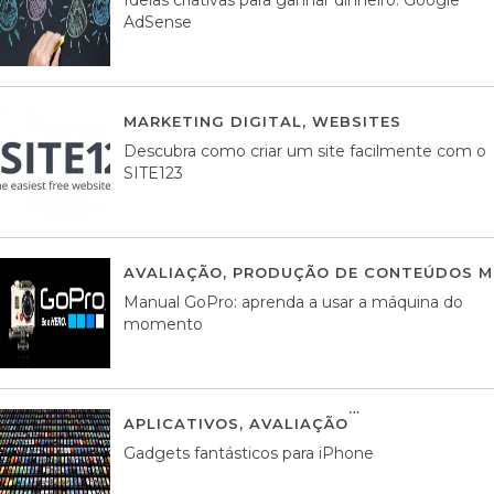
AdSense
MARKETING DIGITAL
,
WEBSITES
05 AGOS
Descubra como criar um site facilmente com o
SITE123
AVALIAÇÃO
,
PRODUÇÃO DE CONTEÚDOS M
Manual GoPro: aprenda a usar a máquina do
momento
APLICATIVOS
,
AVALIAÇÃO
25 MARÇO, 201
Gadgets fantásticos para iPhone