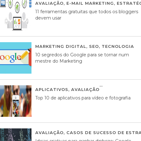
AVALIAÇÃO
,
E-MAIL MARKETING
,
ESTRATÉG
11 ferramentas gratuitas que todos os bloggers
devem usar
MARKETING DIGITAL
,
SEO
,
TECNOLOGIA
2
10 segredos do Google para se tornar num
mestre do Marketing
APLICATIVOS
,
AVALIAÇÃO
23 MARÇO, 201
Top 10 de aplicativos para vídeo e fotografia
AVALIAÇÃO
,
CASOS DE SUCESSO DE ESTRA
Ideias criativas para ganhar dinheiro: Google