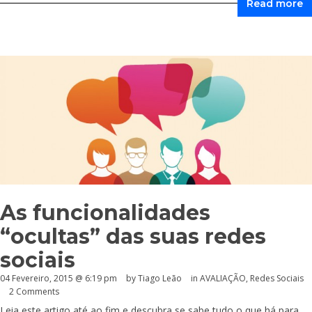
Read more
As funcionalidades
“ocultas” das suas redes
sociais
04 Fevereiro, 2015 @ 6:19 pm
by Tiago Leão
in
AVALIAÇÃO
,
Redes Sociais
2 Comments
Leia este artigo até ao fim e descubra se sabe tudo o que há para