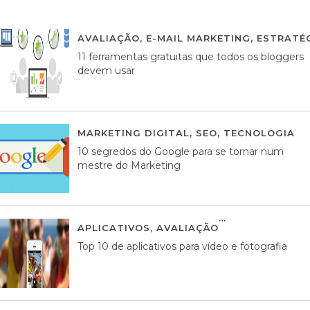
AVALIAÇÃO
,
E-MAIL MARKETING
,
ESTRATÉG
11 ferramentas gratuitas que todos os bloggers
devem usar
MARKETING DIGITAL
,
SEO
,
TECNOLOGIA
2
10 segredos do Google para se tornar num
mestre do Marketing
APLICATIVOS
,
AVALIAÇÃO
23 MARÇO, 201
Top 10 de aplicativos para vídeo e fotografia