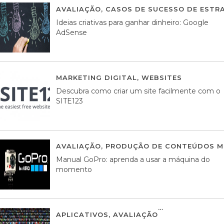
AVALIAÇÃO
,
CASOS DE SUCESSO DE ESTRA
Ideias criativas para ganhar dinheiro: Google
AdSense
MARKETING DIGITAL
,
WEBSITES
05 AGOS
Descubra como criar um site facilmente com o
SITE123
AVALIAÇÃO
,
PRODUÇÃO DE CONTEÚDOS M
Manual GoPro: aprenda a usar a máquina do
momento
APLICATIVOS
,
AVALIAÇÃO
25 MARÇO, 201