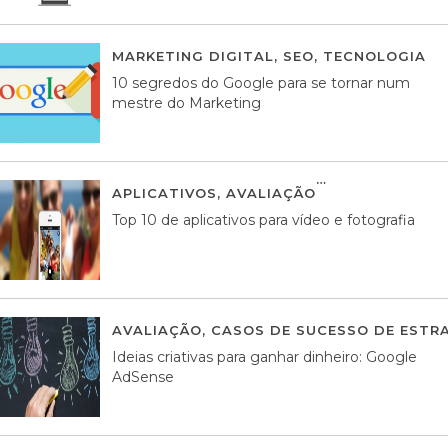
MARKETING DIGITAL
,
SEO
,
TECNOLOGIA
2
10 segredos do Google para se tornar num
mestre do Marketing
APLICATIVOS
,
AVALIAÇÃO
23 MARÇO, 201
Top 10 de aplicativos para vídeo e fotografia
AVALIAÇÃO
,
CASOS DE SUCESSO DE ESTRA
Ideias criativas para ganhar dinheiro: Google
AdSense