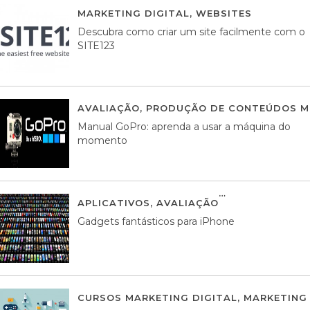
MARKETING DIGITAL
,
WEBSITES
05 AGOS
Descubra como criar um site facilmente com o
SITE123
AVALIAÇÃO
,
PRODUÇÃO DE CONTEÚDOS M
Manual GoPro: aprenda a usar a máquina do
momento
APLICATIVOS
,
AVALIAÇÃO
25 MARÇO, 201
Gadgets fantásticos para iPhone
CURSOS MARKETING DIGITAL
,
MARKETING 