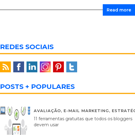
Read more
REDES SOCIAIS
POSTS + POPULARES
AVALIAÇÃO
,
E-MAIL MARKETING
,
ESTRATÉG
11 ferramentas gratuitas que todos os bloggers
devem usar