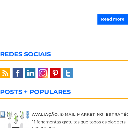
Read more
REDES SOCIAIS
POSTS + POPULARES
AVALIAÇÃO
,
E-MAIL MARKETING
,
ESTRATÉG
11 ferramentas gratuitas que todos os bloggers
devem usar