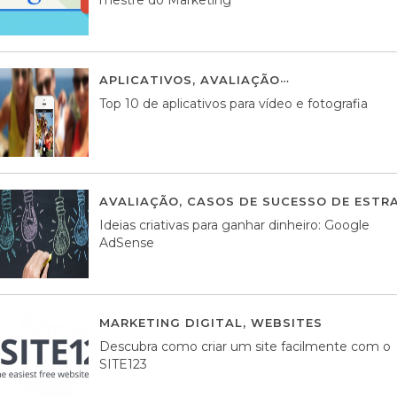
APLICATIVOS
,
AVALIAÇÃO
23 MARÇO, 201
Top 10 de aplicativos para vídeo e fotografia
AVALIAÇÃO
,
CASOS DE SUCESSO DE ESTRA
Ideias criativas para ganhar dinheiro: Google
AdSense
MARKETING DIGITAL
,
WEBSITES
05 AGOS
Descubra como criar um site facilmente com o
SITE123