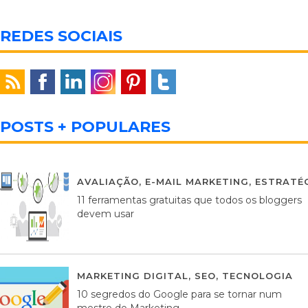
REDES SOCIAIS
POSTS + POPULARES
AVALIAÇÃO
,
E-MAIL MARKETING
,
ESTRATÉG
11 ferramentas gratuitas que todos os bloggers
devem usar
MARKETING DIGITAL
,
SEO
,
TECNOLOGIA
2
10 segredos do Google para se tornar num
mestre do Marketing