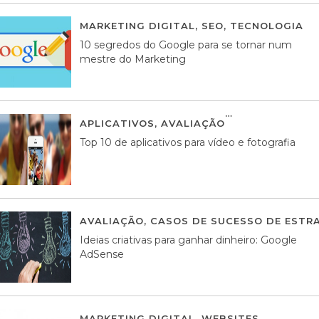
MARKETING DIGITAL
,
SEO
,
TECNOLOGIA
2
10 segredos do Google para se tornar num
mestre do Marketing
APLICATIVOS
,
AVALIAÇÃO
23 MARÇO, 201
Top 10 de aplicativos para vídeo e fotografia
AVALIAÇÃO
,
CASOS DE SUCESSO DE ESTRA
Ideias criativas para ganhar dinheiro: Google
AdSense
MARKETING DIGITAL
,
WEBSITES
05 AGOS