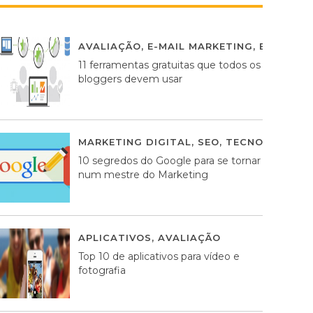
AVALIAÇÃO
,
E-MAIL MARKETING
,
ESTRATÉG
11 ferramentas gratuitas que todos os
bloggers devem usar
MARKETING DIGITAL
,
SEO
,
TECNOLOGIA
2
10 segredos do Google para se tornar
num mestre do Marketing
APLICATIVOS
,
AVALIAÇÃO
23 MARÇO, 201
Top 10 de aplicativos para vídeo e
fotografia