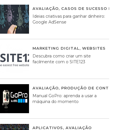
AVALIAÇÃO
,
CASOS DE SUCESSO DE ESTRA
Ideias criativas para ganhar dinheiro:
Google AdSense
MARKETING DIGITAL
,
WEBSITES
05 AGOS
Descubra como criar um site
facilmente com o SITE123
AVALIAÇÃO
,
PRODUÇÃO DE CONTEÚDOS M
Manual GoPro: aprenda a usar a
máquina do momento
APLICATIVOS
,
AVALIAÇÃO
25 MARÇO, 201