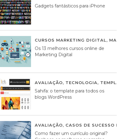
Gadgets fantásticos para iPhone
CURSOS MARKETING DIGITAL
,
MARKETING 
Os 13 melhores cursos online de
Marketing Digital
AVALIAÇÃO
,
TECNOLOGIA
,
TEMPLATES WO
Sahifa: o template para todos os
blogs WordPress
AVALIAÇÃO
,
CASOS DE SUCESSO DE ESTRA
Como fazer um currículo original?