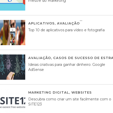
mestre do Marketing
APLICATIVOS
,
AVALIAÇÃO
23 MARÇO, 201
Top 10 de aplicativos para vídeo e fotografia
AVALIAÇÃO
,
CASOS DE SUCESSO DE ESTRA
Ideias criativas para ganhar dinheiro: Google
AdSense
MARKETING DIGITAL
,
WEBSITES
05 AGOS
Descubra como criar um site facilmente com o
SITE123