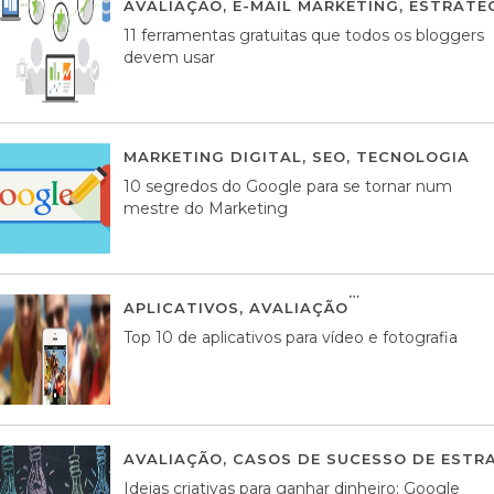
AVALIAÇÃO
,
E-MAIL MARKETING
,
ESTRATÉG
11 ferramentas gratuitas que todos os bloggers
devem usar
MARKETING DIGITAL
,
SEO
,
TECNOLOGIA
2
10 segredos do Google para se tornar num
mestre do Marketing
APLICATIVOS
,
AVALIAÇÃO
23 MARÇO, 201
Top 10 de aplicativos para vídeo e fotografia
AVALIAÇÃO
,
CASOS DE SUCESSO DE ESTRA
Ideias criativas para ganhar dinheiro: Google