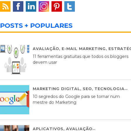
POSTS + POPULARES
AVALIAÇÃO
,
E-MAIL MARKETING
,
ESTRATÉG
11 ferramentas gratuitas que todos os bloggers
devem usar
MARKETING DIGITAL
,
SEO
,
TECNOLOGIA
2
10 segredos do Google para se tornar num
mestre do Marketing
APLICATIVOS
,
AVALIAÇÃO
23 MARÇO, 201