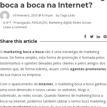
boca a boca na Internet?
16 Fevereiro, 2015 @ 6:19 pm
by Tiago Leão
in
6º P - Propagação
,
AVALIAÇÃO
,
Marketing digital
,
Redes Sociais
Leave a comment
Share this article
O
marketing boca a boca
não é uma estratégia de marketing
nova. De forma simples, esta forma de promoção é formada pelos
testemunhos e opiniões deixadas pelos clientes e pelos amigos dos
clientes que, de forma indireta, atuam como
agentes promotores
da sua marca ou empresa.
Com o aparecimento da
Internet
, o marketing boca a boca ganhou
uma nova dimensão e novos canais: os websites, blogs e,
sobretudo, as redes sociais. Quando falamos de marketing boca a
boca na Internet, podemos também utilizar o termo buzz marketing.
O
buzz marketing
não é mais do que aquele burburinho que se