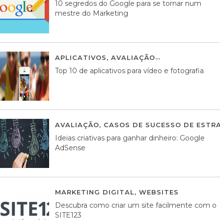
10 segredos do Google para se tornar num
mestre do Marketing
APLICATIVOS
,
AVALIAÇÃO
23 MARÇO, 201
Top 10 de aplicativos para vídeo e fotografia
AVALIAÇÃO
,
CASOS DE SUCESSO DE ESTRA
Ideias criativas para ganhar dinheiro: Google
AdSense
MARKETING DIGITAL
,
WEBSITES
05 AGOS
Descubra como criar um site facilmente com o
SITE123