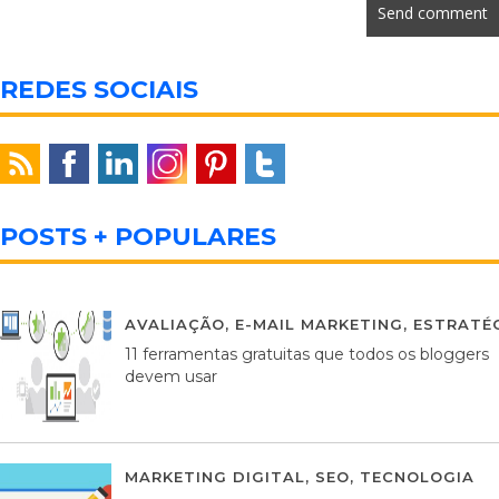
REDES SOCIAIS
POSTS + POPULARES
AVALIAÇÃO
,
E-MAIL MARKETING
,
ESTRATÉG
11 ferramentas gratuitas que todos os bloggers
devem usar
MARKETING DIGITAL
,
SEO
,
TECNOLOGIA
2