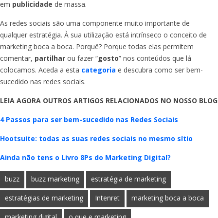
em
publicidade
de massa.
As redes sociais são uma componente muito importante de
qualquer estratégia. À sua utilização está intrínseco o conceito de
marketing boca a boca. Porquê? Porque todas elas permitem
comentar,
partilhar
ou fazer “
gosto
” nos conteúdos que lá
colocamos. Aceda a esta
categoria
e descubra como ser bem-
sucedido nas redes sociais.
LEIA AGORA OUTROS ARTIGOS RELACIONADOS NO NOSSO BLOG
4 Passos para ser bem-sucedido nas Redes Sociais
Hootsuite: todas as suas redes sociais no mesmo sítio
Ainda não tens o Livro 8Ps do Marketing Digital?
buzz
buzz marketing
estratégia de marketing
estratégias de marketing
Intenret
marketing boca a boca
marketing digital
o que e marketing