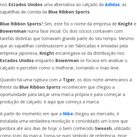
nos
Estados Unidos
uma alternativa ao calçado da
Adidas
: as
sapatilhas de corrida da
Blue Ribbon Sports
.
Blue Ribbon Sports
? Sim, este foi o nome da empresa de
Knight
e
Bowernman
numa fase inicial. Os dois sócios contavam com
tarefas distintas que tomavam grande parte do seu tempo. Mesmo
que as sapatilhas continuassem a ser fabricadas e enviadas pela
empresa japonesa,
Knight
encarregava-se da distribuição nos
Estados Unidos
enquanto
Bowerman
se focava em analisar o
calçado e perceber como o melhorar, tornando-o mais leve.
Quando há uma ruptura com a
Tiger
, os dois norte-americanos à
frente da
Blue Ribbon Sports
reconhecem que chegou a
oportunidade para lançar uma marca própria e para começar a
produção de calçado: é aqui que começa a marca.
A partir do momento em que a
Nike
chegou ao mercado, é
instalada uma verdadeira revolução e consolidado um ícone que
perdura até aos dias de hoje: o bem conhecido
Swoosh
, utilizado
como logo da marca, torna-se num símbolo de referência. Hoje