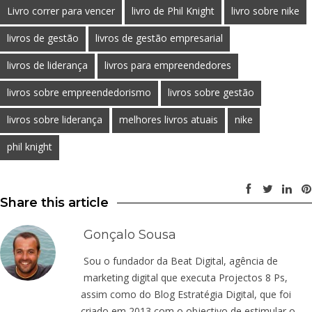
Livro correr para vencer
livro de Phil Knight
livro sobre nike
livros de gestão
livros de gestão empresarial
livros de liderança
livros para empreendedores
livros sobre empreendedorismo
livros sobre gestão
livros sobre liderança
melhores livros atuais
nike
phil knight
Share this article
Gonçalo Sousa
Sou o fundador da Beat Digital, agência de
marketing digital que executa Projectos 8 Ps,
assim como do Blog Estratégia Digital, que foi
criado em 2013 com o objectivo de estimular o