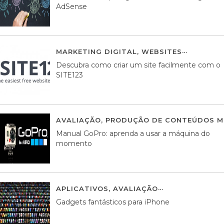
AdSense
MARKETING DIGITAL
,
WEBSITES
05 AGOS
Descubra como criar um site facilmente com o
SITE123
AVALIAÇÃO
,
PRODUÇÃO DE CONTEÚDOS M
Manual GoPro: aprenda a usar a máquina do
momento
APLICATIVOS
,
AVALIAÇÃO
25 MARÇO, 201
Gadgets fantásticos para iPhone