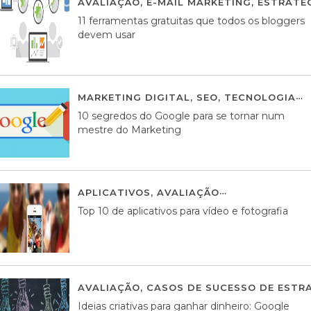
AVALIAÇÃO
,
E-MAIL MARKETING
,
ESTRATÉG
11 ferramentas gratuitas que todos os bloggers
devem usar
MARKETING DIGITAL
,
SEO
,
TECNOLOGIA
2
10 segredos do Google para se tornar num
mestre do Marketing
APLICATIVOS
,
AVALIAÇÃO
23 MARÇO, 201
Top 10 de aplicativos para vídeo e fotografia
AVALIAÇÃO
,
CASOS DE SUCESSO DE ESTRA
Ideias criativas para ganhar dinheiro: Google