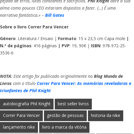
pejada de erros, lutas constantes e sacrifícios.
Phil Knight
abre a sua
alma como poucos CEO estariam dispostos a fazer. (…) É uma
narrativa fantástica.» –
Bill Gates
Sobre o livro Correr Para Vencer
Género
: Literatura / Ensaio |
Formato
: 15 x 23,5 cm Capa mole
|
N.º de páginas
: 416 páginas
| PVP
: 19, 90€ |
ISBN
: 978-972-25-
3536-6
NOTA:
Este artigo foi publicado originalmente no
Blog Mundo de
Livros
com o título
Correr Para Vencer: As memórias reveladoras e
triunfantes de Phil Knight
autobiografia Phil Knight
best seller livros
Correr Para Vencer
gestão de pessoas
historia da nike
lançamento nike
livro a marca da vitória