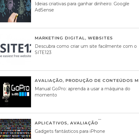
Ideias criativas para ganhar dinheiro: Google
AdSense
MARKETING DIGITAL
,
WEBSITES
05 AGOS
Descubra como criar um site facilmente com o
SITE123
AVALIAÇÃO
,
PRODUÇÃO DE CONTEÚDOS M
Manual GoPro: aprenda a usar a máquina do
momento
APLICATIVOS
,
AVALIAÇÃO
25 MARÇO, 201
Gadgets fantásticos para iPhone