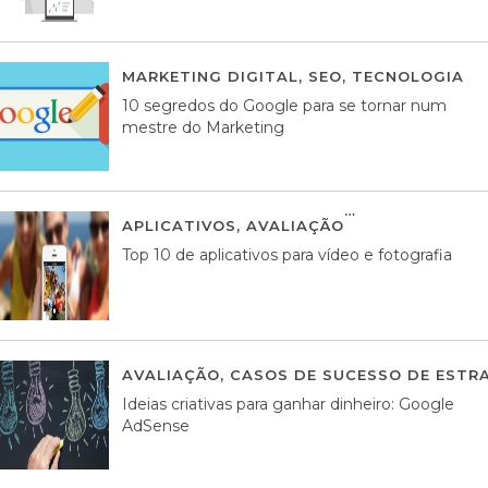
MARKETING DIGITAL
,
SEO
,
TECNOLOGIA
2
10 segredos do Google para se tornar num
mestre do Marketing
APLICATIVOS
,
AVALIAÇÃO
23 MARÇO, 201
Top 10 de aplicativos para vídeo e fotografia
AVALIAÇÃO
,
CASOS DE SUCESSO DE ESTRA
Ideias criativas para ganhar dinheiro: Google
AdSense