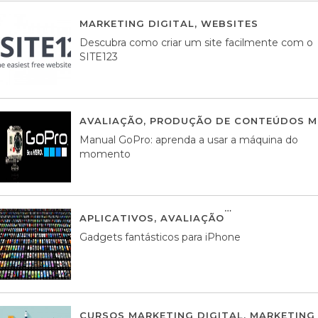
MARKETING DIGITAL
,
WEBSITES
05 AGOS
Descubra como criar um site facilmente com o
SITE123
AVALIAÇÃO
,
PRODUÇÃO DE CONTEÚDOS M
Manual GoPro: aprenda a usar a máquina do
momento
APLICATIVOS
,
AVALIAÇÃO
25 MARÇO, 201
Gadgets fantásticos para iPhone
CURSOS MARKETING DIGITAL
,
MARKETING 