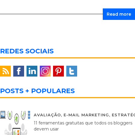
Read more
REDES SOCIAIS
POSTS + POPULARES
AVALIAÇÃO
,
E-MAIL MARKETING
,
ESTRATÉG
11 ferramentas gratuitas que todos os bloggers
devem usar