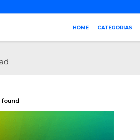
HOME
CATEGORIAS
oad
s found