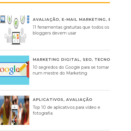
AVALIAÇÃO
,
E-MAIL MARKETING
,
ESTRATÉG
11 ferramentas gratuitas que todos os
bloggers devem usar
MARKETING DIGITAL
,
SEO
,
TECNOLOGIA
2
10 segredos do Google para se tornar
num mestre do Marketing
APLICATIVOS
,
AVALIAÇÃO
23 MARÇO, 201
Top 10 de aplicativos para vídeo e
fotografia