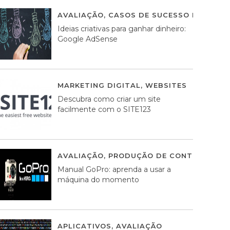
AVALIAÇÃO
,
CASOS DE SUCESSO DE ESTRA
Ideias criativas para ganhar dinheiro:
Google AdSense
MARKETING DIGITAL
,
WEBSITES
05 AGOS
Descubra como criar um site
facilmente com o SITE123
AVALIAÇÃO
,
PRODUÇÃO DE CONTEÚDOS M
Manual GoPro: aprenda a usar a
máquina do momento
APLICATIVOS
,
AVALIAÇÃO
25 MARÇO, 201