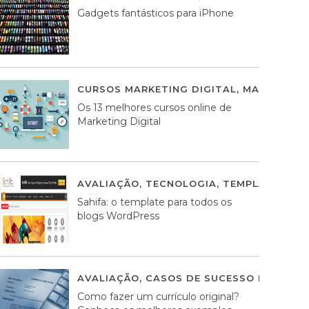
Gadgets fantásticos para iPhone
CURSOS MARKETING DIGITAL
,
MARKETING 
Os 13 melhores cursos online de
Marketing Digital
AVALIAÇÃO
,
TECNOLOGIA
,
TEMPLATES WO
Sahifa: o template para todos os
blogs WordPress
AVALIAÇÃO
,
CASOS DE SUCESSO DE ESTRA
Como fazer um currículo original?