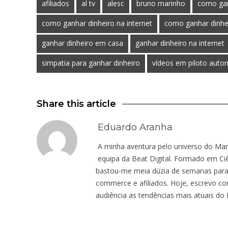
afiliados
al tv
alesc
bruno marinho
como gan
como ganhar dinheiro na internet
como ganhar dinhe
ganhar dinheiro em casa
ganhar dinheiro na internet
simpatia para ganhar dinheiro
vídeos em piloto auto
Share this article
Eduardo Aranha
A minha aventura pelo universo do Mar
equipa da Beat Digital. Formado em Ci
bastou-me meia dúzia de semanas para
commerce e afiliados. Hoje, escrevo co
audiência as tendências mais atuais do M