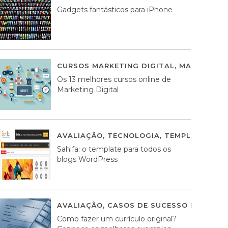
Gadgets fantásticos para iPhone
CURSOS MARKETING DIGITAL
,
MARKETING 
Os 13 melhores cursos online de
Marketing Digital
AVALIAÇÃO
,
TECNOLOGIA
,
TEMPLATES WO
Sahifa: o template para todos os
blogs WordPress
AVALIAÇÃO
,
CASOS DE SUCESSO DE ESTRA
Como fazer um currículo original?