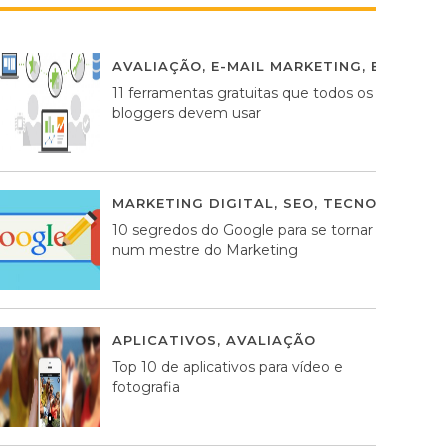
AVALIAÇÃO
,
E-MAIL MARKETING
,
ESTRATÉG
11 ferramentas gratuitas que todos os
bloggers devem usar
MARKETING DIGITAL
,
SEO
,
TECNOLOGIA
2
10 segredos do Google para se tornar
num mestre do Marketing
APLICATIVOS
,
AVALIAÇÃO
23 MARÇO, 201
Top 10 de aplicativos para vídeo e
fotografia