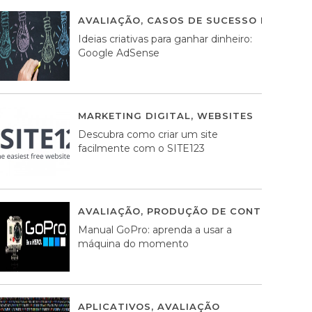
AVALIAÇÃO
,
CASOS DE SUCESSO DE ESTRA
Ideias criativas para ganhar dinheiro:
Google AdSense
MARKETING DIGITAL
,
WEBSITES
05 AGOS
Descubra como criar um site
facilmente com o SITE123
AVALIAÇÃO
,
PRODUÇÃO DE CONTEÚDOS M
Manual GoPro: aprenda a usar a
máquina do momento
APLICATIVOS
,
AVALIAÇÃO
25 MARÇO, 201