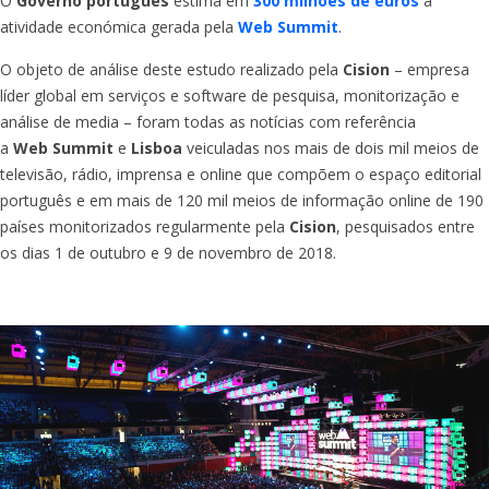
O
Governo português
estima em
300 milhões de euros
a
atividade económica gerada pela
Web Summit
.
O objeto de análise deste estudo realizado pela
Cision
– empresa
líder global em serviços e software de pesquisa, monitorização e
análise de media – foram todas as notícias com referência
a
Web
Summit
e
Lisboa
veiculadas nos mais de dois mil meios de
televisão, rádio, imprensa e online que compõem o espaço editorial
português e em mais de 120 mil meios de informação online de 190
países monitorizados regularmente pela
Cision
, pesquisados entre
os dias 1 de outubro e 9 de novembro de 2018.