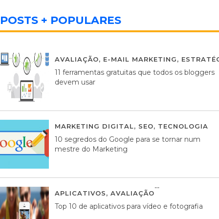
POSTS + POPULARES
AVALIAÇÃO
,
E-MAIL MARKETING
,
ESTRATÉG
11 ferramentas gratuitas que todos os bloggers
devem usar
MARKETING DIGITAL
,
SEO
,
TECNOLOGIA
2
10 segredos do Google para se tornar num
mestre do Marketing
APLICATIVOS
,
AVALIAÇÃO
23 MARÇO, 201
Top 10 de aplicativos para vídeo e fotografia