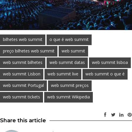
bilhetes web summit
o que é web summit
preço bilhetes web summit
web summit
web summit bilhetes
web summit datas
web summit lisboa
web summit Lisbon
web summit live
web summit o que é
web summit Portugal
web summit preços
web summit tickets
web summit Wikipedia
Share this article