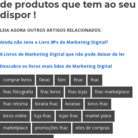
de produtos que tem ao seu
dispor !
LEIA AGORA OUTROS ARTIGOS RELACIONADOS:
Ainda não tens o Livro 8Ps do Marketing Digital?
6 Livros de Marketing Digital que não pode deixar de ler
Descubra os livros mais lidos de Marketing Digital
comprar livros
fanac
fanc
finac
fnac
fnac fotografia
fnac livros
fnac lojas
fnac marketplace
fnac retoma
livraria fnac
livrarias
livros fnac
livros online
loja fnac
lojas fnac
market place
marketplace
promoções fnac
sites de compras