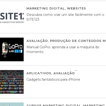
MARKETING DIGITAL
,
WEBSITES
05 AGOS
Descubra como criar um site facilmente com o
SITE123
AVALIAÇÃO
,
PRODUÇÃO DE CONTEÚDOS M
Manual GoPro: aprenda a usar a máquina do
momento
APLICATIVOS
,
AVALIAÇÃO
25 MARÇO, 201
Gadgets fantásticos para iPhone
CURSOS MARKETING DIGITAL
,
MARKETING 