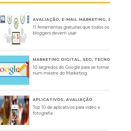
AVALIAÇÃO
,
E-MAIL MARKETING
,
ESTRATÉG
11 ferramentas gratuitas que todos os
bloggers devem usar
MARKETING DIGITAL
,
SEO
,
TECNOLOGIA
2
10 segredos do Google para se tornar
num mestre do Marketing
APLICATIVOS
,
AVALIAÇÃO
23 MARÇO, 201
Top 10 de aplicativos para vídeo e
fotografia