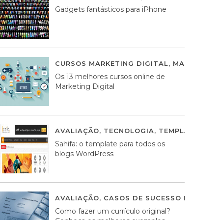
Gadgets fantásticos para iPhone
CURSOS MARKETING DIGITAL
,
MARKETING 
Os 13 melhores cursos online de
Marketing Digital
AVALIAÇÃO
,
TECNOLOGIA
,
TEMPLATES WO
Sahifa: o template para todos os
blogs WordPress
AVALIAÇÃO
,
CASOS DE SUCESSO DE ESTRA
Como fazer um currículo original?