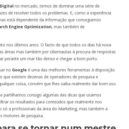
Digital
no mercado, temos de dominar uma série de
zes de resolver todos os problemas. E, como a experiência
lemas está dependente da informação que conseguimos
arch Engine Optimization
, mas também de
o nos últimos anos. O facto de que todos os dias há nova
s as áreas mas também por cibernautas à procura de respostas
egar perante um mar tão denso e chegar a bom porto.
sar no
Google
é uma das melhores ferramentas à disposição
do que existem dezenas de operadores de pesquisa e
qualquer coisa, convém que lhes saiba realmente dar bom uso.
de partilhamos consigo algumas das dicas que usamos
iltrar os resultados para conteúdos que realmente nos
ão só a profissionais da área do Marketing, mas também a
os motores de pesquisa.
para se tornar num mestre