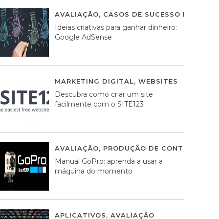
AVALIAÇÃO
,
CASOS DE SUCESSO DE ESTRA
Ideias criativas para ganhar dinheiro:
Google AdSense
MARKETING DIGITAL
,
WEBSITES
05 AGOS
Descubra como criar um site
facilmente com o SITE123
AVALIAÇÃO
,
PRODUÇÃO DE CONTEÚDOS M
Manual GoPro: aprenda a usar a
máquina do momento
APLICATIVOS
,
AVALIAÇÃO
25 MARÇO, 201