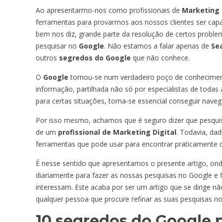
Ao apresentarmo-nos como profissionais de
Marketing 
ferramentas para provarmos aos nossos clientes ser capa
bem nos diz, grande parte da resolução de certos prob
pesquisar no
Google
. Não estamos a falar apenas de
Se
outros
segredos do Google
que não conhece.
O
Google
tornou-se num verdadeiro poço de conheciment
informação, partilhada não só por especialistas de toda
para certas situações, torna-se essencial conseguir nav
Por isso mesmo, achamos que é seguro dizer que pesqui
de um
profissional de Marketing Digital
. Todavia, da
ferramentas que pode usar para encontrar praticamente 
É nesse sentido que apresentamos o presente artigo, on
diariamente para fazer as nossas pesquisas no Google e f
interessam. Este acaba por ser um artigo que se dirige n
qualquer pessoa que procure refinar as suas pesquisas n
10 segredos do Google 