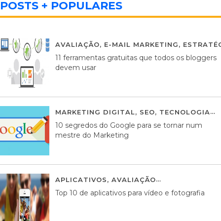
POSTS + POPULARES
AVALIAÇÃO
,
E-MAIL MARKETING
,
ESTRATÉG
11 ferramentas gratuitas que todos os bloggers
devem usar
MARKETING DIGITAL
,
SEO
,
TECNOLOGIA
2
10 segredos do Google para se tornar num
mestre do Marketing
APLICATIVOS
,
AVALIAÇÃO
23 MARÇO, 201
Top 10 de aplicativos para vídeo e fotografia