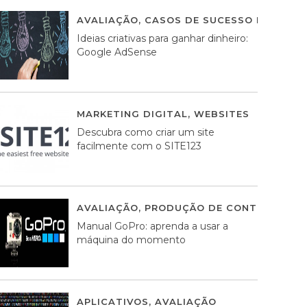
AVALIAÇÃO
,
CASOS DE SUCESSO DE ESTRA
Ideias criativas para ganhar dinheiro:
Google AdSense
MARKETING DIGITAL
,
WEBSITES
05 AGOS
Descubra como criar um site
facilmente com o SITE123
AVALIAÇÃO
,
PRODUÇÃO DE CONTEÚDOS M
Manual GoPro: aprenda a usar a
máquina do momento
APLICATIVOS
,
AVALIAÇÃO
25 MARÇO, 201