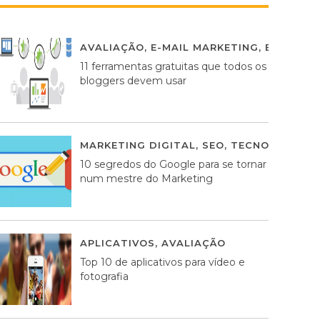
AVALIAÇÃO
,
E-MAIL MARKETING
,
ESTRATÉG
11 ferramentas gratuitas que todos os
bloggers devem usar
MARKETING DIGITAL
,
SEO
,
TECNOLOGIA
2
10 segredos do Google para se tornar
num mestre do Marketing
APLICATIVOS
,
AVALIAÇÃO
23 MARÇO, 201
Top 10 de aplicativos para vídeo e
fotografia