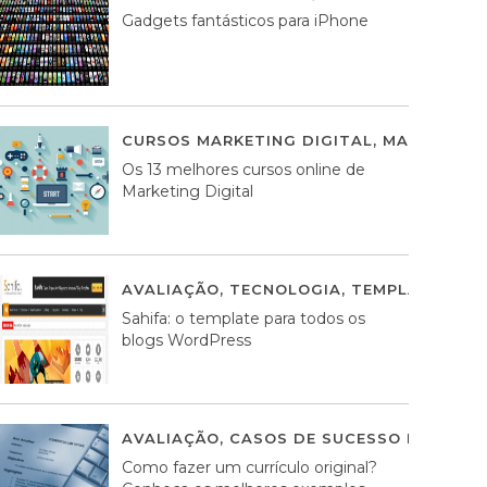
Gadgets fantásticos para iPhone
CURSOS MARKETING DIGITAL
,
MARKETING 
Os 13 melhores cursos online de
Marketing Digital
AVALIAÇÃO
,
TECNOLOGIA
,
TEMPLATES WO
Sahifa: o template para todos os
blogs WordPress
AVALIAÇÃO
,
CASOS DE SUCESSO DE ESTRA
Como fazer um currículo original?