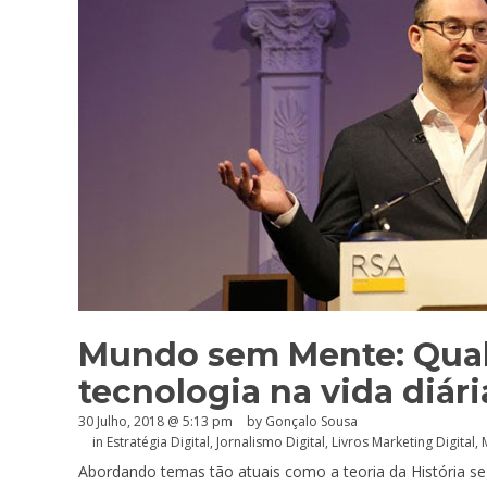
Mundo sem Mente: Qual 
tecnologia na vida diár
30 Julho, 2018 @ 5:13 pm
by
Gonçalo Sousa
in
Estratégia Digital
,
Jornalismo Digital
,
Livros Marketing Digital
,
Abordando temas tão atuais como a teoria da História se