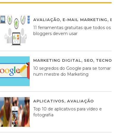
AVALIAÇÃO
,
E-MAIL MARKETING
,
ESTRATÉG
11 ferramentas gratuitas que todos os
bloggers devem usar
MARKETING DIGITAL
,
SEO
,
TECNOLOGIA
2
10 segredos do Google para se tornar
num mestre do Marketing
APLICATIVOS
,
AVALIAÇÃO
23 MARÇO, 201
Top 10 de aplicativos para vídeo e
fotografia