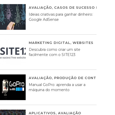
AVALIAÇÃO
,
CASOS DE SUCESSO DE ESTRA
Ideias criativas para ganhar dinheiro:
Google AdSense
MARKETING DIGITAL
,
WEBSITES
05 AGOS
Descubra como criar um site
facilmente com o SITE123
AVALIAÇÃO
,
PRODUÇÃO DE CONTEÚDOS M
Manual GoPro: aprenda a usar a
máquina do momento
APLICATIVOS
,
AVALIAÇÃO
25 MARÇO, 201