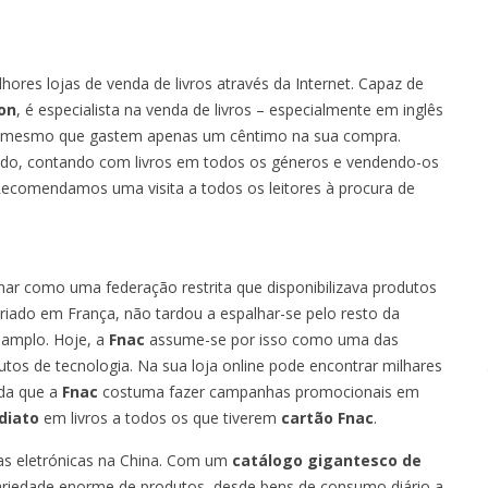
res lojas de venda de livros através da Internet. Capaz de
on
, é especialista na venda de livros – especialmente em inglês
tes, mesmo que gastem apenas um cêntimo na sua compra.
do, contando com livros em todos os géneros e vendendo-os
. Recomendamos uma visita a todos os leitores à procura de
nar como uma federação restrita que disponibilizava produtos
criado em França, não tardou a espalhar-se pelo resto da
 amplo. Hoje, a
Fnac
assume-se por isso como uma das
utos de tecnologia. Na sua loja online pode encontrar milhares
nda que a
Fnac
costuma fazer campanhas promocionais em
diato
em livros a todos os que tiverem
cartão Fnac
.
as eletrónicas na China. Com um
catálogo gigantesco de
ariedade enorme de produtos, desde bens de consumo diário a