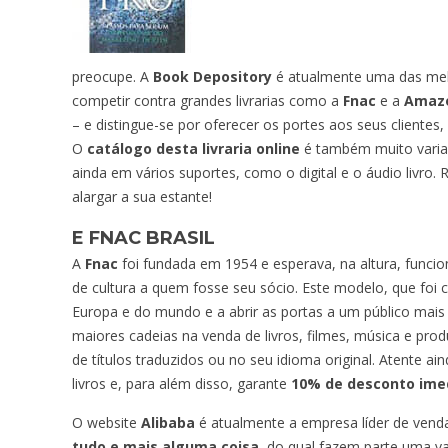
preocupe. A
Book Depository
é atualmente uma das melho
competir contra grandes livrarias como a
Fnac
e a
Amaz
– e distingue-se por oferecer os portes aos seus clien
O
catálogo desta livraria online
é também muito varia
ainda em vários suportes, como o digital e o áudio livro
alargar a sua estante!
E
FNAC BRASIL
A
Fnac
foi fundada em 1954 e esperava, na altura, funcio
de cultura a quem fosse seu sócio. Este modelo, que foi 
Europa e do mundo e a abrir as portas a um público mais
maiores cadeias na venda de livros, filmes, música e prod
de títulos traduzidos ou no seu idioma original. Atente ai
livros e, para além disso, garante
10% de desconto ime
O website
Alibaba
é atualmente a empresa líder de vend
tudo e mais alguma coisa
, do qual fazem parte uma v