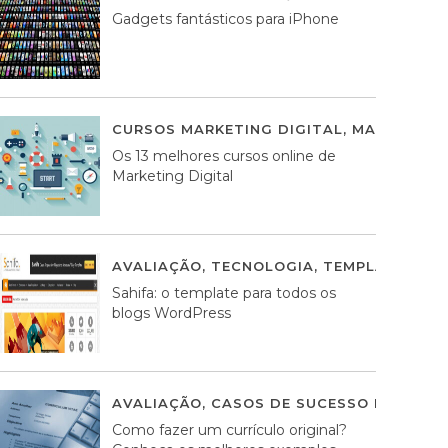
Gadgets fantásticos para iPhone
CURSOS MARKETING DIGITAL
,
MARKETING 
Os 13 melhores cursos online de
Marketing Digital
AVALIAÇÃO
,
TECNOLOGIA
,
TEMPLATES WO
Sahifa: o template para todos os
blogs WordPress
AVALIAÇÃO
,
CASOS DE SUCESSO DE ESTRA
Como fazer um currículo original?