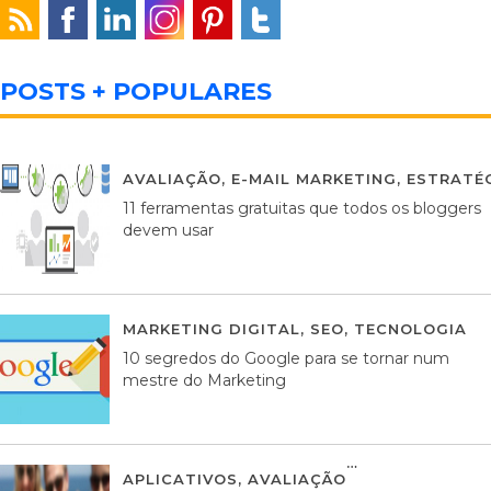
POSTS + POPULARES
AVALIAÇÃO
,
E-MAIL MARKETING
,
ESTRATÉG
11 ferramentas gratuitas que todos os bloggers
devem usar
MARKETING DIGITAL
,
SEO
,
TECNOLOGIA
2
10 segredos do Google para se tornar num
mestre do Marketing
APLICATIVOS
,
AVALIAÇÃO
23 MARÇO, 201