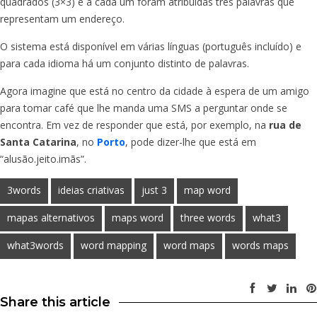
quadrados (3×3) e a cada um foram atribuídas três palavras que
representam um endereço.
O sistema está disponível em várias línguas (português incluído) e
para cada idioma há um conjunto distinto de palavras.
Agora imagine que está no centro da cidade à espera de um amigo
para tomar café que lhe manda uma SMS a perguntar onde se
encontra. Em vez de responder que está, por exemplo, na
rua de
Santa Catarina
, no
Porto
, pode dizer-lhe que está em
“alusã
o.jeito.imãs
”.
3words
ideias criativas
just 3
map word
mapas alternativos
maps word
three words
what3
what3words
word mapping
word maps
words maps
Share this article