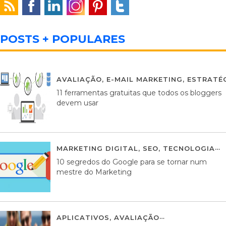
POSTS + POPULARES
AVALIAÇÃO
,
E-MAIL MARKETING
,
ESTRATÉG
11 ferramentas gratuitas que todos os bloggers
devem usar
MARKETING DIGITAL
,
SEO
,
TECNOLOGIA
2
10 segredos do Google para se tornar num
mestre do Marketing
APLICATIVOS
,
AVALIAÇÃO
23 MARÇO, 201