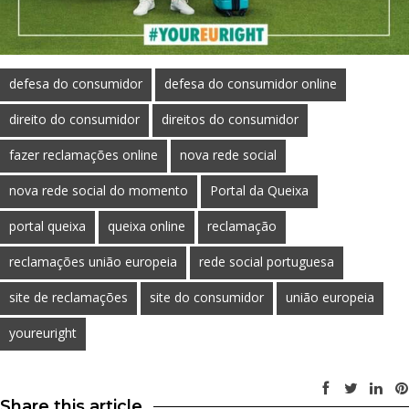
defesa do consumidor
defesa do consumidor online
direito do consumidor
direitos do consumidor
fazer reclamações online
nova rede social
nova rede social do momento
Portal da Queixa
portal queixa
queixa online
reclamação
reclamações união europeia
rede social portuguesa
site de reclamações
site do consumidor
união europeia
youreuright
Share this article