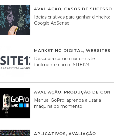
AVALIAÇÃO
,
CASOS DE SUCESSO DE ESTRA
Ideias criativas para ganhar dinheiro:
Google AdSense
MARKETING DIGITAL
,
WEBSITES
05 AGOS
Descubra como criar um site
facilmente com o SITE123
AVALIAÇÃO
,
PRODUÇÃO DE CONTEÚDOS M
Manual GoPro: aprenda a usar a
máquina do momento
APLICATIVOS
,
AVALIAÇÃO
25 MARÇO, 201