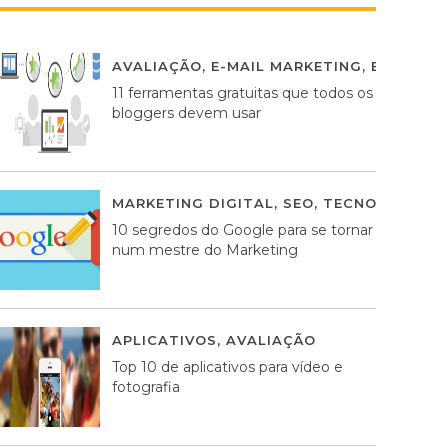
AVALIAÇÃO
,
E-MAIL MARKETING
,
ESTRATÉG
11 ferramentas gratuitas que todos os
bloggers devem usar
MARKETING DIGITAL
,
SEO
,
TECNOLOGIA
2
10 segredos do Google para se tornar
num mestre do Marketing
APLICATIVOS
,
AVALIAÇÃO
23 MARÇO, 201
Top 10 de aplicativos para vídeo e
fotografia