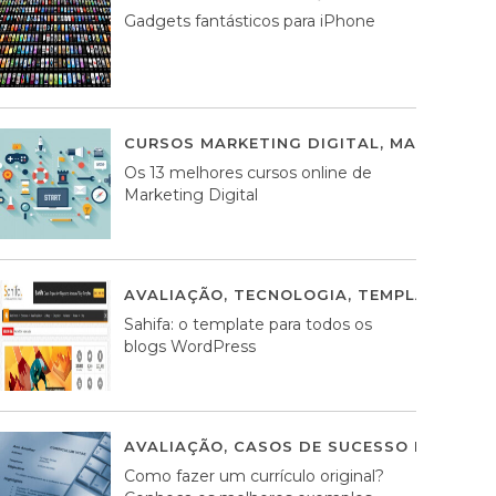
Gadgets fantásticos para iPhone
CURSOS MARKETING DIGITAL
,
MARKETING 
Os 13 melhores cursos online de
Marketing Digital
AVALIAÇÃO
,
TECNOLOGIA
,
TEMPLATES WO
Sahifa: o template para todos os
blogs WordPress
AVALIAÇÃO
,
CASOS DE SUCESSO DE ESTRA
Como fazer um currículo original?