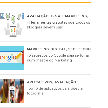
AVALIAÇÃO
,
E-MAIL MARKETING
,
ESTRATÉG
11 ferramentas gratuitas que todos os
bloggers devem usar
MARKETING DIGITAL
,
SEO
,
TECNOLOGIA
2
10 segredos do Google para se tornar
num mestre do Marketing
APLICATIVOS
,
AVALIAÇÃO
23 MARÇO, 201
Top 10 de aplicativos para vídeo e
fotografia