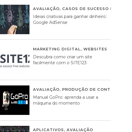
AVALIAÇÃO
,
CASOS DE SUCESSO DE ESTRA
Ideias criativas para ganhar dinheiro:
Google AdSense
MARKETING DIGITAL
,
WEBSITES
05 AGOS
Descubra como criar um site
facilmente com o SITE123
AVALIAÇÃO
,
PRODUÇÃO DE CONTEÚDOS M
Manual GoPro: aprenda a usar a
máquina do momento
APLICATIVOS
,
AVALIAÇÃO
25 MARÇO, 201