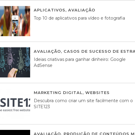
APLICATIVOS
,
AVALIAÇÃO
23 MARÇO, 201
Top 10 de aplicativos para vídeo e fotografia
AVALIAÇÃO
,
CASOS DE SUCESSO DE ESTRA
Ideias criativas para ganhar dinheiro: Google
AdSense
MARKETING DIGITAL
,
WEBSITES
05 AGOS
Descubra como criar um site facilmente com o
SITE123
AVALIAÇÃO
,
PRODUÇÃO DE CONTEÚDOS M