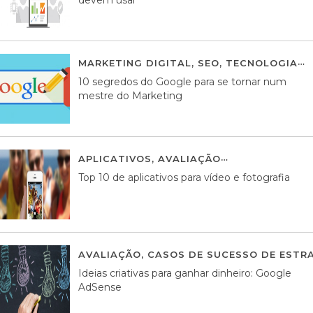
devem usar
MARKETING DIGITAL
,
SEO
,
TECNOLOGIA
2
10 segredos do Google para se tornar num
mestre do Marketing
APLICATIVOS
,
AVALIAÇÃO
23 MARÇO, 201
Top 10 de aplicativos para vídeo e fotografia
AVALIAÇÃO
,
CASOS DE SUCESSO DE ESTRA
Ideias criativas para ganhar dinheiro: Google
AdSense