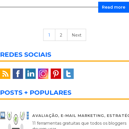
Read more
1
2
Next
REDES SOCIAIS
POSTS + POPULARES
AVALIAÇÃO
,
E-MAIL MARKETING
,
ESTRATÉG
11 ferramentas gratuitas que todos os bloggers