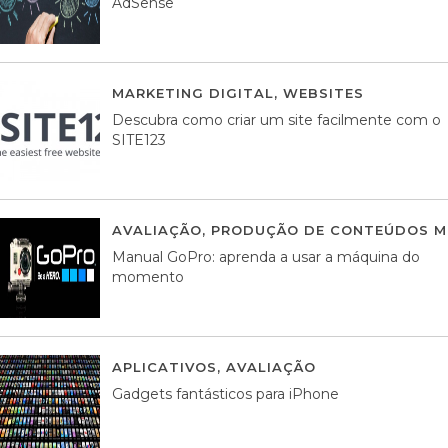
AdSense
MARKETING DIGITAL
,
WEBSITES
05 AGOS
Descubra como criar um site facilmente com o
SITE123
AVALIAÇÃO
,
PRODUÇÃO DE CONTEÚDOS M
Manual GoPro: aprenda a usar a máquina do
momento
APLICATIVOS
,
AVALIAÇÃO
25 MARÇO, 201
Gadgets fantásticos para iPhone