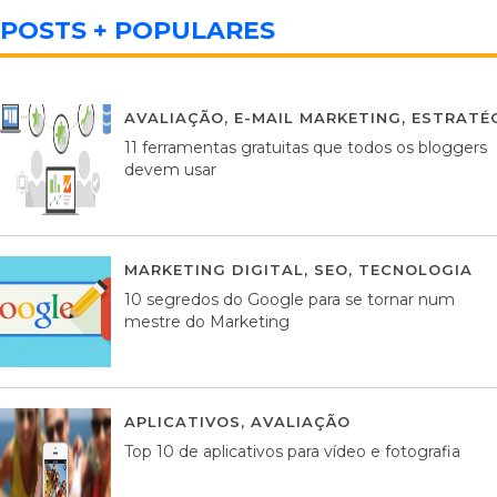
POSTS + POPULARES
AVALIAÇÃO
,
E-MAIL MARKETING
,
ESTRATÉG
11 ferramentas gratuitas que todos os bloggers
devem usar
MARKETING DIGITAL
,
SEO
,
TECNOLOGIA
2
10 segredos do Google para se tornar num
mestre do Marketing
APLICATIVOS
,
AVALIAÇÃO
23 MARÇO, 201
Top 10 de aplicativos para vídeo e fotografia