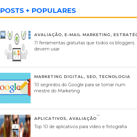
POSTS + POPULARES
AVALIAÇÃO
,
E-MAIL MARKETING
,
ESTRATÉG
11 ferramentas gratuitas que todos os bloggers
devem usar
MARKETING DIGITAL
,
SEO
,
TECNOLOGIA
2
10 segredos do Google para se tornar num
mestre do Marketing
APLICATIVOS
,
AVALIAÇÃO
23 MARÇO, 201
Top 10 de aplicativos para vídeo e fotografia