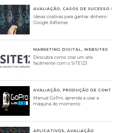
AVALIAÇÃO
,
CASOS DE SUCESSO DE ESTRA
Ideias criativas para ganhar dinheiro:
Google AdSense
MARKETING DIGITAL
,
WEBSITES
05 AGOS
Descubra como criar um site
facilmente com o SITE123
AVALIAÇÃO
,
PRODUÇÃO DE CONTEÚDOS M
Manual GoPro: aprenda a usar a
máquina do momento
APLICATIVOS
,
AVALIAÇÃO
25 MARÇO, 201