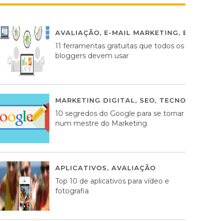
AVALIAÇÃO
,
E-MAIL MARKETING
,
ESTRATÉG
11 ferramentas gratuitas que todos os
bloggers devem usar
MARKETING DIGITAL
,
SEO
,
TECNOLOGIA
2
10 segredos do Google para se tornar
num mestre do Marketing
APLICATIVOS
,
AVALIAÇÃO
23 MARÇO, 201
Top 10 de aplicativos para vídeo e
fotografia