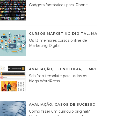
Gadgets fantásticos para iPhone
CURSOS MARKETING DIGITAL
,
MARKETING 
Os 13 melhores cursos online de
Marketing Digital
AVALIAÇÃO
,
TECNOLOGIA
,
TEMPLATES WO
Sahifa: o template para todos os
blogs WordPress
AVALIAÇÃO
,
CASOS DE SUCESSO DE ESTRA
Como fazer um currículo original?