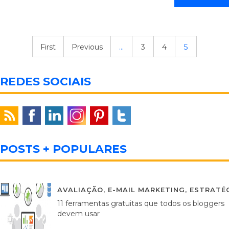
First
Previous
...
3
4
5
REDES SOCIAIS
POSTS + POPULARES
AVALIAÇÃO
,
E-MAIL MARKETING
,
ESTRATÉG
11 ferramentas gratuitas que todos os bloggers
devem usar