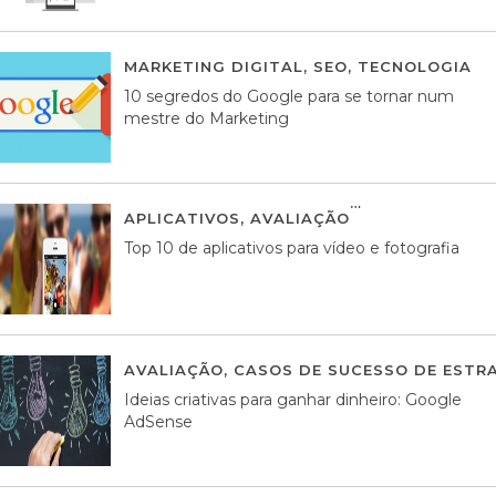
MARKETING DIGITAL
,
SEO
,
TECNOLOGIA
2
10 segredos do Google para se tornar num
mestre do Marketing
APLICATIVOS
,
AVALIAÇÃO
23 MARÇO, 201
Top 10 de aplicativos para vídeo e fotografia
AVALIAÇÃO
,
CASOS DE SUCESSO DE ESTRA
Ideias criativas para ganhar dinheiro: Google
AdSense