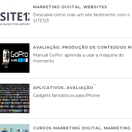
MARKETING DIGITAL
,
WEBSITES
05 AGOS
Descubra como criar um site facilmente com o
SITE123
AVALIAÇÃO
,
PRODUÇÃO DE CONTEÚDOS M
Manual GoPro: aprenda a usar a máquina do
momento
APLICATIVOS
,
AVALIAÇÃO
25 MARÇO, 201
Gadgets fantásticos para iPhone
CURSOS MARKETING DIGITAL
,
MARKETING 