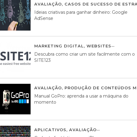
AVALIAÇÃO
,
CASOS DE SUCESSO DE ESTRA
Ideias criativas para ganhar dinheiro: Google
AdSense
MARKETING DIGITAL
,
WEBSITES
05 AGOS
Descubra como criar um site facilmente com o
SITE123
AVALIAÇÃO
,
PRODUÇÃO DE CONTEÚDOS M
Manual GoPro: aprenda a usar a máquina do
momento
APLICATIVOS
,
AVALIAÇÃO
25 MARÇO, 201