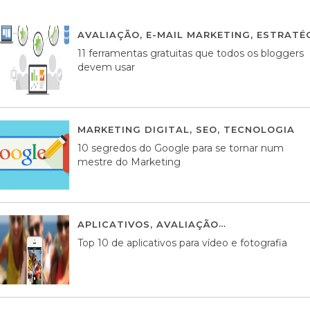
AVALIAÇÃO
,
E-MAIL MARKETING
,
ESTRATÉG
11 ferramentas gratuitas que todos os bloggers
devem usar
MARKETING DIGITAL
,
SEO
,
TECNOLOGIA
2
10 segredos do Google para se tornar num
mestre do Marketing
APLICATIVOS
,
AVALIAÇÃO
23 MARÇO, 201
Top 10 de aplicativos para vídeo e fotografia