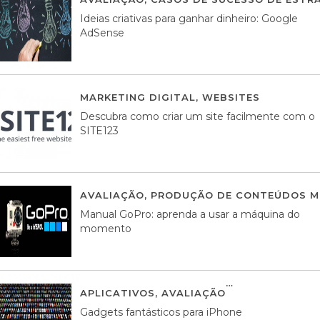
Ideias criativas para ganhar dinheiro: Google
AdSense
MARKETING DIGITAL
,
WEBSITES
05 AGOS
Descubra como criar um site facilmente com o
SITE123
AVALIAÇÃO
,
PRODUÇÃO DE CONTEÚDOS M
Manual GoPro: aprenda a usar a máquina do
momento
APLICATIVOS
,
AVALIAÇÃO
25 MARÇO, 201
Gadgets fantásticos para iPhone