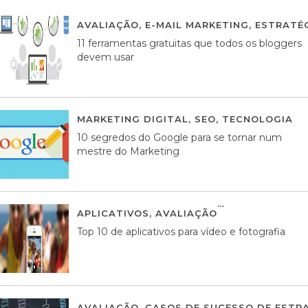
AVALIAÇÃO
,
E-MAIL MARKETING
,
ESTRATÉG
11 ferramentas gratuitas que todos os bloggers
devem usar
MARKETING DIGITAL
,
SEO
,
TECNOLOGIA
2
10 segredos do Google para se tornar num
mestre do Marketing
APLICATIVOS
,
AVALIAÇÃO
23 MARÇO, 201
Top 10 de aplicativos para vídeo e fotografia
AVALIAÇÃO
,
CASOS DE SUCESSO DE ESTRA